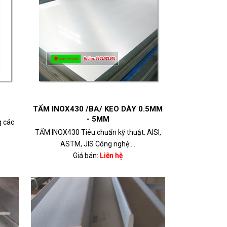
TẤM INOX430 /BA/ KEO DÀY 0.5MM
- 5MM
g các
TẤM INOX430 Tiêu chuẩn kỹ thuật: AISI,
ASTM, JIS Công nghệ:...
Giá bán:
Liên hệ