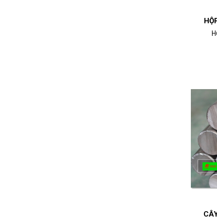
HỘP
H
CÂY