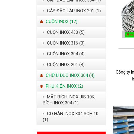
CÂY ĐẶC LÁP INOX 304 (1)
CÂY ĐẬC LÁP INOX 201 (1)
CUỘN INOX (17)
CUỘN INOX 430 (5)
CUỘN INOX 316 (3)
CUỘN INOX 304 (4)
CUỘN INOX 201 (4)
Công ty I
CHỮ U ĐÚC INOX 304 (4)
l
PHỤ KIỆN INOX (2)
MẶT BÍCH INOX JIS 10K,
BÍCH INOX 304 (1)
CO HÀN INOX 304 SCH 10
(1)