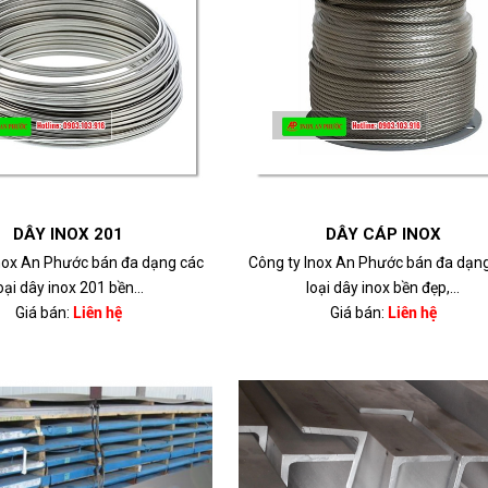
DÂY INOX 201
DÂY CÁP INOX
nox An Phước bán đa dạng các
Công ty Inox An Phước bán đa dạn
oại dây inox 201 bền...
loại dây inox bền đẹp,...
Giá bán:
Liên hệ
Giá bán:
Liên hệ