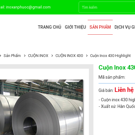
ail: inoxanphuoc@gmail.com
TRANG CHỦ
GIỚI THIỆU
SẢN PHẨM
DỊCH VỤ 
Sản Phẩm
CUỘN INOX
CUỘN INOX 430
Cuộn Inox 430 Highlight
Cuộn Inox 43
Mã sản phẩm:
Liên hệ
Giá bán:
- Cuộn inox 430 hig
- Xuất xứ: Hàn Quố