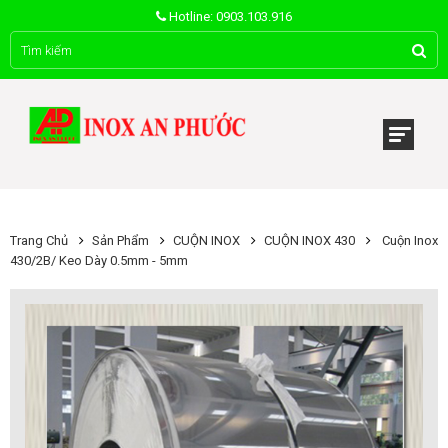
Hotline: 0903.103.916
Trang Chủ
Sản Phẩm
CUỘN INOX
CUỘN INOX 430
Cuộn Inox
430/2B/ Keo Dày 0.5mm - 5mm