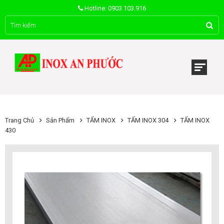
Hotline: 0903.103.916
Trang Chủ
Sản Phẩm
TẤM INOX
TẤM INOX 304
TẤM INOX
430