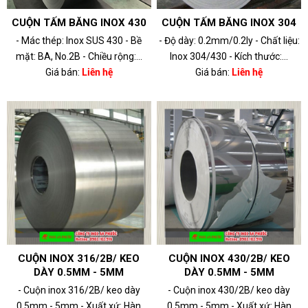
CUỘN TẤM BĂNG INOX 430
CUỘN TẤM BĂNG INOX 304
- Mác thép: Inox SUS 430 - Bề
- Độ dày: 0.2mm/0.2ly - Chất liệu:
mặt: BA, No.2B - Chiều rộng:...
Inox 304/430 - Kích thước:...
Giá bán:
Liên hệ
Giá bán:
Liên hệ
CUỘN INOX 316/2B/ KEO
CUỘN INOX 430/2B/ KEO
DÀY 0.5MM - 5MM
DÀY 0.5MM - 5MM
- Cuộn inox 316/2B/ keo dày
- Cuộn inox 430/2B/ keo dày
0.5mm - 5mm - Xuất xứ: Hàn
0.5mm - 5mm - Xuất xứ: Hàn