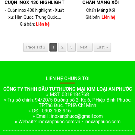
CUỘN INOX 430 HIGHLIGHT
CHẤN MÁNG XỐI
- Cuộn inox 430 highlight - Xuất
Chấn Máng Xối
xứ: Hàn Quốc, Trung Quốc,...
Giá bán:
Liên hệ
Giá bán:
Liên hệ
Page 1 of 3
1
2
3
Next ›
Last ››
LIÊN HỆ CHÚNG TÔI
CÔNG TY TNHH ĐẦU TƯ THƯƠNG MẠI KIM LOẠI AN PHƯỚC
» MST: 0318184768
» Trụ sở chính: 94/20/5 Đường số 2, Kp.6, P.Hiệp Bình Phước,
TP.Thủ Đức, TP.Hồ Chí Minh
» DĐ : 0903.103.916
» Email : inoxanphuoc@gmail.com
» Website: inoxanphuoc.com.vn - inoxanphuoc.com