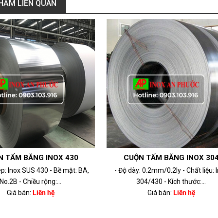
HẨM LIÊN QUAN
N TẤM BĂNG INOX 430
CUỘN TẤM BĂNG INOX 30
p: Inox SUS 430 - Bề mặt: BA,
- Độ dày: 0.2mm/0.2ly - Chất liệu: 
No.2B - Chiều rộng:...
304/430 - Kích thước:...
Giá bán:
Liên hệ
Giá bán:
Liên hệ