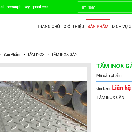
ail: inoxanphuoc@gmail.com
TRANG CHỦ
GIỚI THIỆU
SẢN PHẨM
DỊCH VỤ 
Sản Phẩm
TẤM INOX
TẤM INOX GÂN
TẤM INOX G
Mã sản phẩm:
Liên hệ
Giá bán:
TẤM INOX GÂN