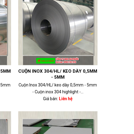
0,5MM
CUỘN INOX 304/HL/ KEO DÀY 0,5MM
- 5MM
- 5mm
Cuộn Inox 304/HL/ keo dày 0,5mm - 5mm
- Cuộn inox 304 highlight -...
Giá bán:
Liên hệ