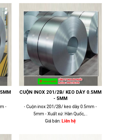
0.5MM
CUỘN INOX 201/2B/ KEO DÀY 0.5MM
- 5MM
mm -
- Cuộn inox 201/2B/ keo dày 0.5mm -
5mm - Xuất xứ: Hàn Quốc,...
Giá bán:
Liên hệ