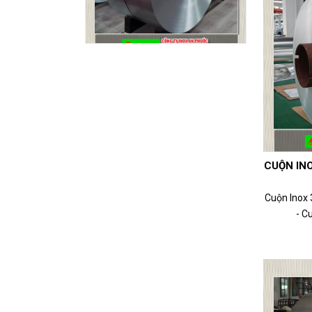
CUỘN INO
Cuộn Inox
- Cu