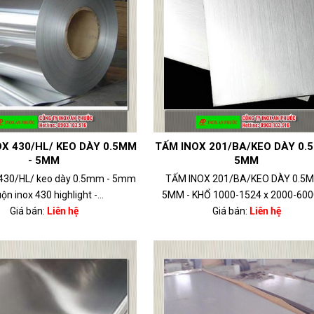
X 430/HL/ KEO DÀY 0.5MM
TẤM INOX 201/BA/KEO DÀY 0.
- 5MM
5MM
 430/HL/ keo dày 0.5mm - 5mm
TẤM INOX 201/BA/KEO DÀY 0.5M
ộn inox 430 highlight -...
5MM - KHỔ 1000-1524 x 2000-6000 
Giá bán:
Liên hệ
Giá bán:
Liên hệ