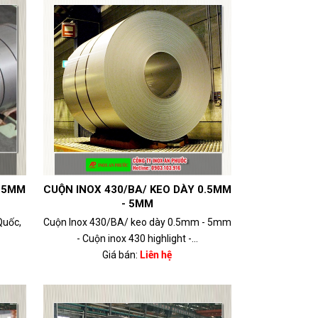
0.5MM
CUỘN INOX 430/BA/ KEO DÀY 0.5MM
- 5MM
Quốc,
Cuộn Inox 430/BA/ keo dày 0.5mm - 5mm
- Cuộn inox 430 highlight -...
Giá bán:
Liên hệ