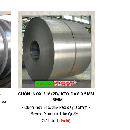
4
CUỘN INOX 316/2B/ KEO DÀY 0.5MM
- 5MM
Inox
- Cuộn inox 316/2B/ keo dày 0.5mm -
5mm - Xuất xứ: Hàn Quốc,...
Giá bán:
Liên hệ