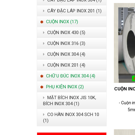
CÂY ĐẶC LÁP INOX 304 (1)
CÂY ĐẬC LÁP INOX 201 (1)
CUỘN INOX (17)
CUỘN INOX 430 (5)
CUỘN INOX 316 (3)
CUỘN INOX 304 (4)
CUỘN INOX 201 (4)
CHỮ U ĐÚC INOX 304 (4)
PHỤ KIỆN INOX (2)
CUỘN INO
MẶT BÍCH INOX JIS 10K,
- Cuộn i
BÍCH INOX 304 (1)
5mm
CO HÀN INOX 304 SCH 10
(1)