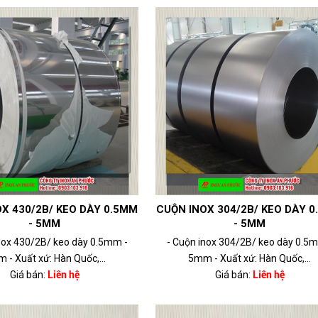
X 430/2B/ KEO DÀY 0.5MM
CUỘN INOX 304/2B/ KEO DÀY 
- 5MM
- 5MM
nox 430/2B/ keo dày 0.5mm -
- Cuộn inox 304/2B/ keo dày 0.5
 - Xuất xứ: Hàn Quốc,...
5mm - Xuất xứ: Hàn Quốc,...
Giá bán:
Liên hệ
Giá bán:
Liên hệ