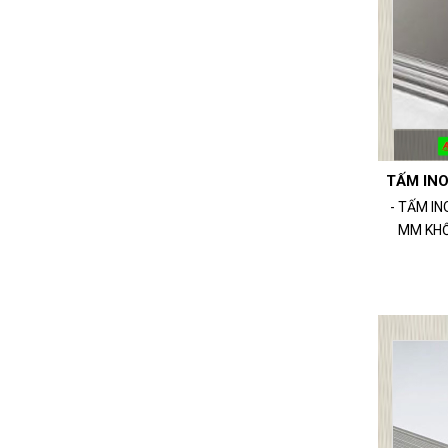
TẤM INO
- TẤM I
MM KHỔ 