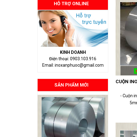
HỖ TRỢ ONLINE
KINH DOANH
Điện thoại: 0903.103.916
Email: inoxanphuoc@gmail.com
CUỘN INO
SẢN PHẨM MỚI
- Cuộn i
5mm