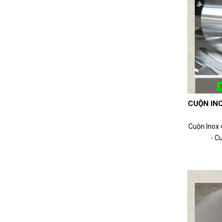
CUỘN INO
Cuộn Inox
- Cu