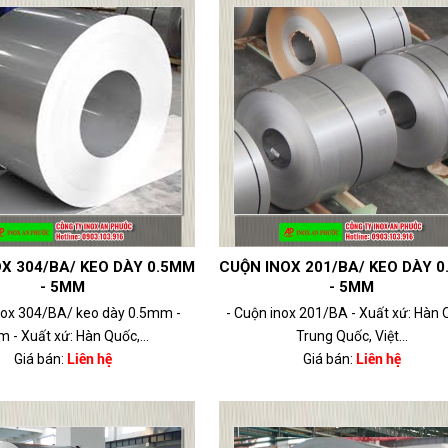
X 304/BA/ KEO DÀY 0.5MM
CUỘN INOX 201/BA/ KEO DÀY 
- 5MM
- 5MM
nox 304/BA/ keo dày 0.5mm -
- Cuộn inox 201/BA - Xuất xứ: Hàn 
 - Xuất xứ: Hàn Quốc,...
Trung Quốc, Việt...
Giá bán:
Liên hệ
Giá bán:
Liên hệ